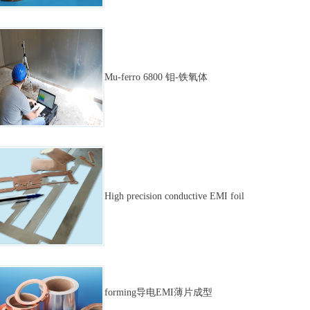
Mu-ferro 6800 钼-铁氧体
High precision conductive EMI foil
forming导电EMI薄片成型