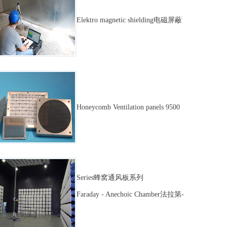
Elektro magnetic shielding电磁屏蔽
Honeycomb Ventilation panels 9500
Series蜂窝通风板系列
Faraday - Anechoic Chamber法拉第-