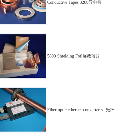
Conductive Tapes 3200导电带
5800 Shielding Foil屏蔽薄片
Fiber optic ethernet converter set光纤